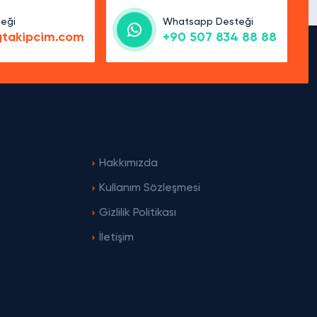
teği
Whatsapp Desteği
gtakipcim.com
+90 507 834 88 88
Hakkımızda
Kullanım Sözleşmesi
Gizlilik Politikası
İletişim