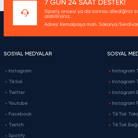
7 GÜN 24 SAAT DESTEK!
Sipariş öncesi ya da sonrası dilediğiniz
alabilirsiniz.
Adres: Kemalpaşa mah. Sakarya/Serdiva
SOSYAL MEDYALAR
SOSYAL ME
Instagram
Instagram T
Tiktok
Instagram T
Twitter
Instagram B
Youtube
Instagram 
Facebook
TikTok Taki
Twitch
TikTok Beğe
Spotify