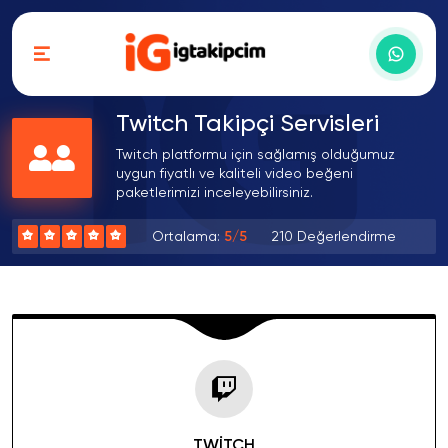
Twitch Takipçi Servisleri
Twitch platformu için sağlamış olduğumuz
uygun fiyatlı ve kaliteli video beğeni
paketlerimizi inceleyebilirsiniz.
Ortalama:
5/5
210 Değerlendirme
TWITCH